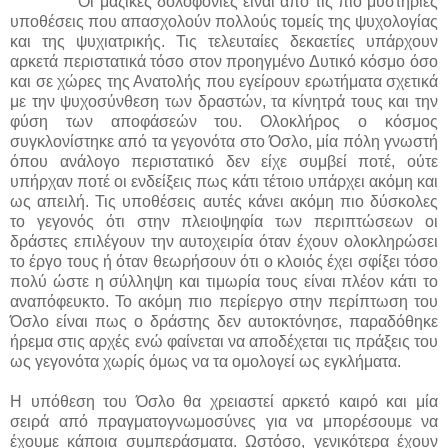
Οι μαζικές δολοφονίες είναι από τις πιο μυστήριες
υποθέσεις που απασχολούν πολλούς τομείς της ψυχολογίας
και της ψυχιατρικής. Τις τελευταίες δεκαετίες υπάρχουν
αρκετά περιστατικά τόσο στον προηγμένο Δυτικό κόσμο όσο
και σε χώρες της Ανατολής που εγείρουν ερωτήματα σχετικά
με την ψυχοσύνθεση των δραστών, τα κίνητρά τους και την
φύση των αποφάσεών του. Ολοκλήρος ο κόσμος
συγκλονίστηκε από τα γεγονότα στο Όσλο, μία πόλη γνωστή
όπου ανάλογο περιστατικό δεν είχε συμβεί ποτέ, ούτε
υπήρχαν ποτέ οι ενδείξεις πως κάτι τέτοιο υπάρχει ακόμη και
ως απειλή. Τις υποθέσεις αυτές κάνει ακόμη πιο δύσκολες
το γεγονός ότι στην πλειοψηφία των περιπτώσεων οι
δράστες επιλέγουν την αυτοχειρία όταν έχουν ολοκληρώσει
το έργο τους ή όταν θεωρήσουν ότι ο κλοιός έχει σφίξει τόσο
πολύ ώστε η σύλληψη και τιμωρία τους είναι πλέον κάτι το
αναπόφευκτο. Το ακόμη πιο περίεργο στην περίπτωση του
Όσλο είναι πως ο δράστης δεν αυτοκτόνησε, παραδόθηκε
ήρεμα στις αρχές ενώ φαίνεται να αποδέχεται τις πράξεις του
ως γεγονότα χωρίς όμως να τα ομολογεί ως εγκλήματα.
Η υπόθεση του Όσλο θα χρειαστεί αρκετό καιρό και μία
σειρά από πραγματογνωμοσύνες για να μπορέσουμε να
έχουμε κάποια συμπεράσματα. Ωστόσο, γενικότερα έχουν